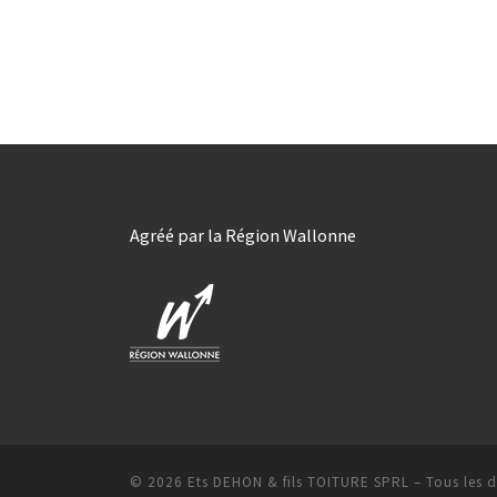
Agréé par la Région Wallonne
© 2026
Ets DEHON & fils TOITURE SPRL
–
Tous les d