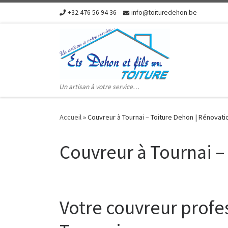
+32 476 56 94 36
info@toituredehon.be
Skip to content
Un artisan à votre service…
Accueil
»
Couvreur à Tournai – Toiture Dehon | Rénovatio
Couvreur à Tournai –
Votre couvreur profe