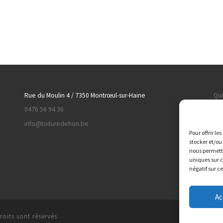
Rue du Moulin 4 / 7350 Montrœul-sur-Haine
Qu
0476 56 94 36
Toi
info@toituredehon.be
Iso
Pour offrir le
Ma
stocker et/ou
nous permettr
Con
uniques sur c
négatif sur c
Ac
roits sont réservés