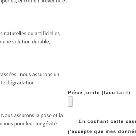
mpéries, entretien préventif et
 naturelles ou artificielles.
 une solution durable,
u cassées : nous assurons un
ute dégradation
Pièce jointe (facultatif)
. Nous assurons la pose et la
En cochant cette case
ues pour leur longévité.
j'accepte que mes donnée