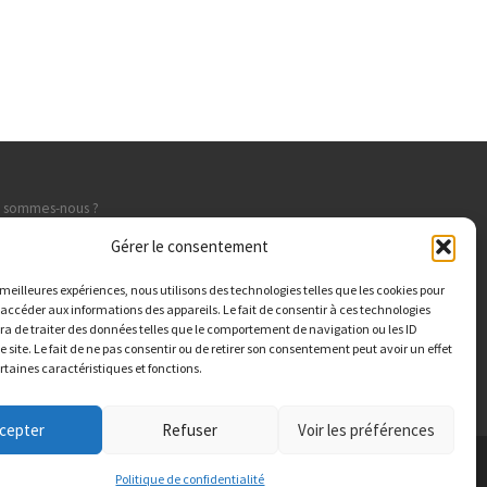
i sommes-nous ?
ture
Gérer le consentement
lation
s meilleures expériences, nous utilisons des technologies telles que les cookies pour
çonnerie
 accéder aux informations des appareils. Le fait de consentir à ces technologies
a de traiter des données telles que le comportement de navigation ou les ID
tact
e site. Le fait de ne pas consentir ou de retirer son consentement peut avoir un effet
ertaines caractéristiques et fonctions.
cepter
Refuser
Voir les préférences
Politique de confidentialité