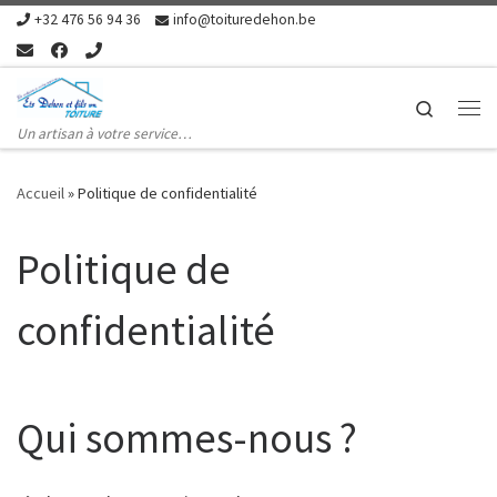
+32 476 56 94 36
info@toituredehon.be
Skip to content
Search
Me
Un artisan à votre service…
Accueil
»
Politique de confidentialité
Politique de
confidentialité
Qui sommes-nous ?